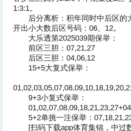
1:3:1。
后分离析：积年同时中后区的大小
开出小大数后区号码：06、12。
大乐透第2025039期保举：
前区三胆：07,21,27
后区三胆：04,06,12
15+5大复式保举：
01,02,03,05,07,08,09,10,18,19,20,
9+3小复式保举：
01,02,07,08,09,18,21,23,27+04
5+2单挑一注保举：07,18,21,23,2
[扫码下载app体育集锦，中过