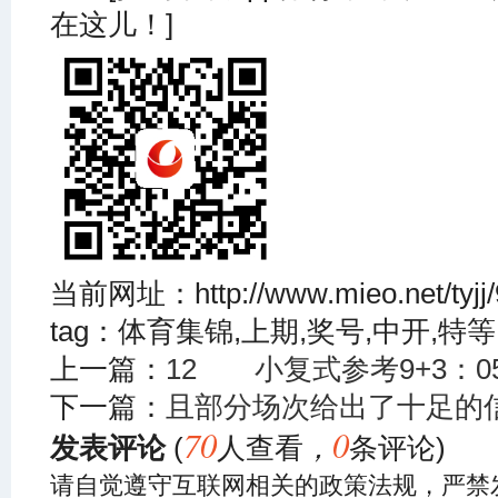
在这儿！]
当前网址：http://www.mieo.net/tyjj/
tag：体育集锦,上期,奖号,中开,特等
上一篇：
12 小复式参考9+3：0
下一篇：
且部分场次给出了十足的
70
0
发表评论
(
人查看
，
条评论)
请自觉遵守互联网相关的政策法规，严禁