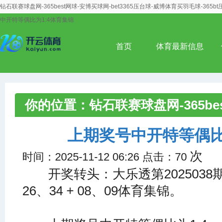
钻石联赛球盘网-365best网球-安博买球网-bet3365压台球-威博体育买羽毛球-365b
中开特等偶比为1:4体育集锦
首页
体育最新信息
你的位置：
钻石联赛球盘网-365bes
压台球-威博体育买羽毛球-365bt
上期奖号中开特等偶比
bet366体F1-斯诺克买球-大发买
次
时间：2025-11-12 06:26 点击：70
开奖转头：大乐透第2025038期
球
>
体育集锦
> 上期奖号中开特等
26、34 + 08、09体育集锦。