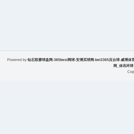
Powered by
钻石联赛球盘网-365best网球-安博买球网-bet3365压台球-威博体
网_体讯环球
Cop