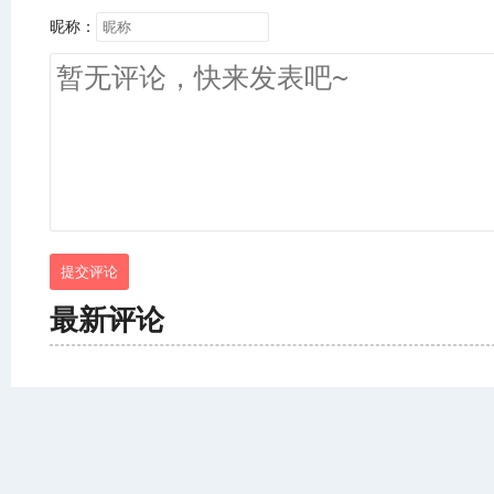
昵称：
提交评论
最新评论