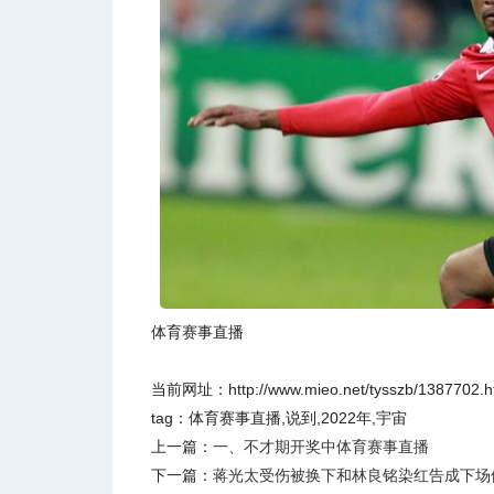
体育赛事直播
当前网址：http://www.mieo.net/tysszb/1387702.h
tag：体育赛事直播,说到,2022年,宇宙
上一篇：
一、不才期开奖中体育赛事直播
下一篇：
蒋光太受伤被换下和林良铭染红告成下场