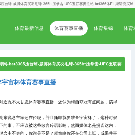
365压台球-威博体育买羽毛球-365bt压拳击-UFC五联赛押注站-bet366体F1-斯诺克买
体育最新信息
体育赛事直播
体育集锦
体育
球网-bet3365压台球-威博体育买羽毛球-365bt压拳击-UFC五联赛
e365买羽毛球网_体讯环球
>
体育赛事直播
> 说到2022年宇宙杯体育
2年宇宙杯体育赛事直播
对近况不太甘愿体育赛事直播，还认为梅西夺冠有点问题，搞得
竟东说念主家还在位呢，并且随即就要准备宇宙杯了，这种时候
下的事，不应该被这些散言碎语影响，然而媒体老是提皆达内，
说念主不爽的，你说是不是？就简略你还在公司上班，成果共事