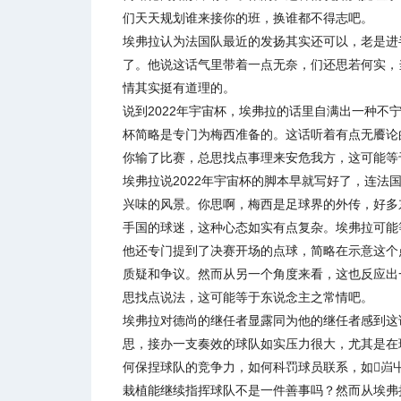
们天天规划谁来接你的班，换谁都不得志吧。
埃弗拉认为法国队最近的发扬其实还可以，老是进
了。他说这话气里带着一点无奈，们还思若何实，
情其实挺有道理的。
说到2022年宇宙杯，埃弗拉的话里自满出一种不宁
杯简略是专门为梅西准备的。这话听着有点无餍论
你输了比赛，总思找点事理来安危我方，这可能等
埃弗拉说2022年宇宙杯的脚本早就写好了，连
兴味的风景。你思啊，梅西是足球界的外传，好多
手国的球迷，这种心态如实有点复杂。埃弗拉可能
他还专门提到了决赛开场的点球，简略在示意这个
质疑和争议。然而从另一个角度来看，这也反应出
思找点说法，这可能等于东说念主之常情吧。
埃弗拉对德尚的继任者显露同为他的继任者感到这
思，接办一支奏效的球队如实压力很大，尤其是在
何保捏球队的竞争力，如何科罚球员联系，如岿
栽植能继续指挥球队不是一件善事吗？然而从埃弗