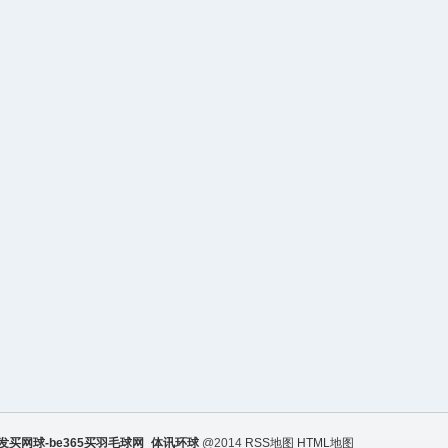
-大发买网球-be365买羽毛球网_体讯环球
@2014
RSS地图
HTML地图