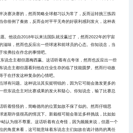
半决赛决赛的，然而简略全球都习以为常了，反而运转挑三拣四
当你俗例了奏效，反而会对平平无奇的好获利感到发火，这种表
愿。他说自2018年以来法国队就没赢过了，然而2022年的宇宙
的滋味，然而也反应出一些球迷和前球员的心态。你知说念，当
于埃弗拉在作念的事情吧。
法国东说念主都但愿梅西赢。这话听着有点夸张，然而也反应出一些
东说念主都但愿看到他在任业生存的临了技能圆梦。然而行动敌
等于在抒发这种复杂的心情吧。
点球有问题。这种说法其实挺明锐的，因为它可能会激发更多的
一些东说念主对比赛成果的发火和疑心。你知说念，输了比赛总
话听着怪怪的，简略德尚的位置如故不保了似的。然而仔细思
球迷期许值很高的情况下。新栽植可能会靠近多样挑战，比如如
屮岵认为很不尊重。这话听着有点奇怪，因为频频来说，但愿一个
拉的角度来看，这可能意味着东说念主们如故在诡计德尚的离任