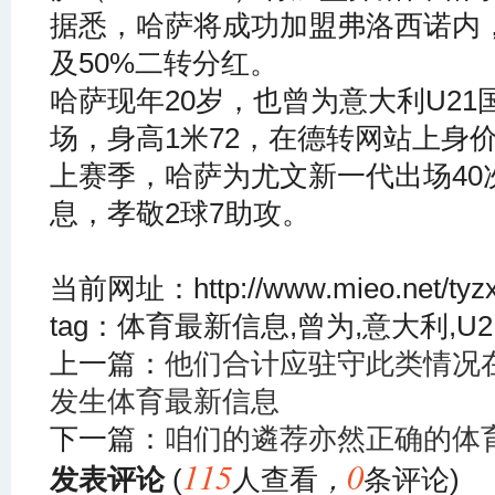
据悉，哈萨将成功加盟弗洛西诺内，
及50%二转分红。
哈萨现年20岁，也曾为意大利U21
场，身高1米72，在德转网站上身价
上赛季，哈萨为尤文新一代出场40次
息，孝敬2球7助攻。
当前网址：http://www.mieo.net/tyzx
tag：体育最新信息,曾为,意大利,U2
上一篇：
他们合计应驻守此类情况
发生体育最新信息
下一篇：
咱们的遴荐亦然正确的体
115
0
发表评论
(
人查看
，
条评论)