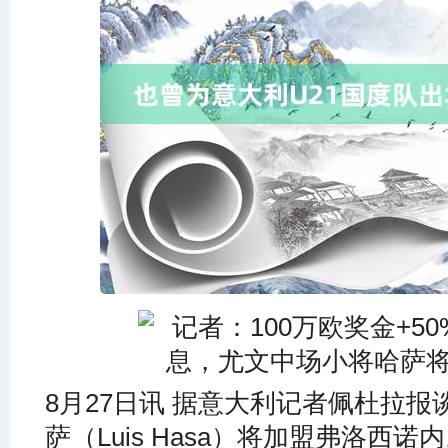
8月27日讯 据意大利记者佩杜拉报
萨（Luis Hasa）将加盟弗洛西诺