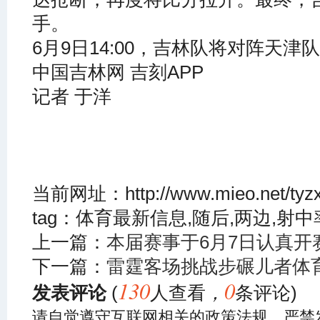
手。
6月9日14:00，吉林队将对阵天津
中国吉林网 吉刻APP
记者 于洋
当前网址：http://www.mieo.net/tyzx
tag：体育最新信息,随后,两边,射中
上一篇：
本届赛事于6月7日认真开
下一篇：
雷霆客场挑战步碾儿者体
130
0
发表评论
(
人查看
，
条评论)
请自觉遵守互联网相关的政策法规，严禁