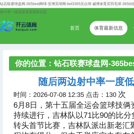
钻石联赛球盘网-365best网球-安博买球网-bet3365压台球-威博体育买羽毛球-365b
射中率一度低迷体育最新信息
首页
体育最新信息
你的位置：
钻石联赛球盘网-365bes
压台球-威博体育买羽毛球-365bt
随后两边射中率一度低
bet366体F1-斯诺克买球-大发买
次
时间：2026-07-08 12:35 点击：130
6月8日，第十五届全运会篮球技俩
球
>
体育最新信息
> 随后两边射
持续进行，吉林队以71比90的比分负
转头首节比赛，吉林队派出新老汇