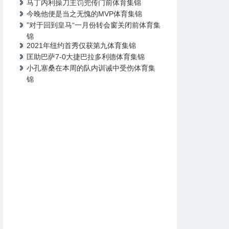
马丁内利操刀主罚兜传门前体育集锦
今晚他便是当之无愧的MVP体育集锦
”对于回到皇马“一月份转会窗关闭前体育集
锦
2021年纽约首秀仅获第九体育集锦
匡助巴萨7-0大捷巴拉多利德体育集锦
小孔塞桑在本周的队内训诫中受伤体育集
锦