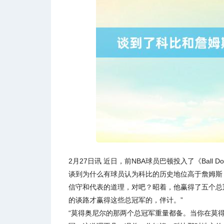
2月27日讯 近日，前NBA球员巴顿投入了《Ball 
谈到为什么有球员认为科比的历史地位高于詹姆斯
信守和代表的道理，对吧？昭着，他赢得了五个总
的谈路才赢得这些总冠军的，伴计。”
“莫得奥尼尔的那两个总冠军重量都备。当你在莫