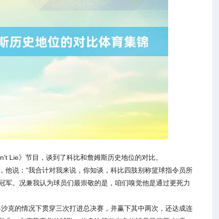
Don't Lie》节目，谈到了科比和詹姆斯历史地位的对比。
，他说：“我合计对我来说，你知谈，科比四肢别称篮球指令员所
冠军。况兼我认为球员们最崇敬的是，咱们嗅觉他是通过更死力
得沙克的情况下贯穿三次打进总决赛，并赢下其中两次，还达成连