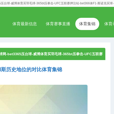
365压台球-威博体育买羽毛球-365bt压拳击-UFC五联赛押注站-bet366体F1-斯诺克
体育最新信息
体育赛事直播
体育集锦
体育
球网-bet3365压台球-威博体育买羽毛球-365bt压拳击-UFC五联赛
e365买羽毛球网_体讯环球
>
体育集锦
> 谈到了科比和詹姆斯历史地
姆斯历史地位的对比体育集锦