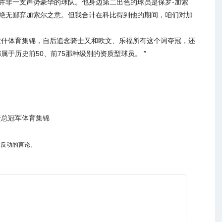
并非一支声势豪华的球队。他身边第二出色的球员是保罗-加索
绝无鄙弃加索尔之意。但我合计在科比得到他的期间，咱们对加
波什体育集锦，自后追念骑士又和欧文、乐福所有这个词夺冠，还
于历史前50、前75那种级别的资质型球员。 ”
赶总冠军体育集锦
、反动的言论。