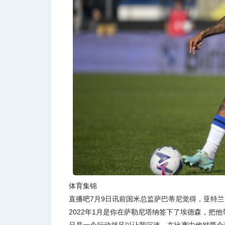
体育集锦
直播吧7月9日讯前国米总监萨巴蒂尼觉得，亚特
2022年1月是你在萨勒尼塔纳签下了埃德森，把
只是一个行动就足以让我沉迷。在比赛中他对两个