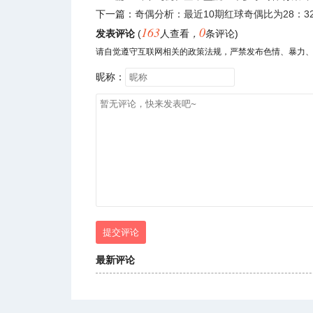
下一篇：
奇偶分析：最近10期红球奇偶比为28：3
163
0
发表评论
(
人查看
，
条评论)
请自觉遵守互联网相关的政策法规，严禁发布色情、暴力
昵称：
提交评论
最新评论