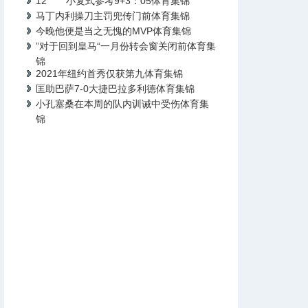
12 小复式参考9+3：05体育集锦
马丁内利操刀主罚兜传门前体育集锦
今晚他便是当之无愧的MVP体育集锦
”对于回到皇马“一月份转会窗关闭前体育集
锦
2021年纽约首秀仅获第九体育集锦
匡助巴萨7-0大捷巴拉多利德体育集锦
小孔塞桑在本周的队内训诫中受伤体育集
锦