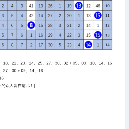
、22、23、24、25、27、30、32 + 05、09、10、14、16
、30 + 09、14、16
16
的众人皆在这儿！]