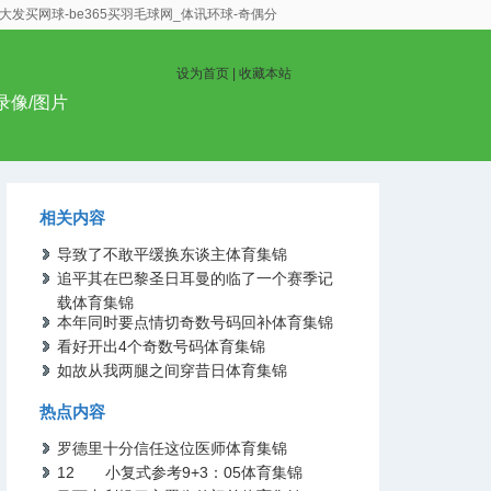
买球-大发买网球-be365买羽毛球网_体讯环球-奇偶分
设为首页
|
收藏本站
录像/图片
相关内容
导致了不敢平缓换东谈主体育集锦
追平其在巴黎圣日耳曼的临了一个赛季记
载体育集锦
本年同时要点情切奇数号码回补体育集锦
看好开出4个奇数号码体育集锦
如故从我两腿之间穿昔日体育集锦
热点内容
罗德里十分信任这位医师体育集锦
12 小复式参考9+3：05体育集锦