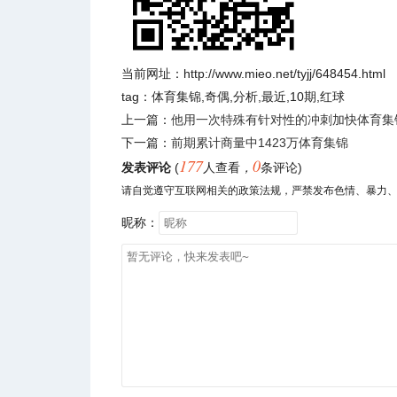
当前网址：http://www.mieo.net/tyjj/648454.html
tag：体育集锦,奇偶,分析,最近,10期,红球
上一篇：
他用一次特殊有针对性的冲刺加快体育集
下一篇：
前期累计商量中1423万体育集锦
177
0
发表评论
(
人查看
，
条评论)
请自觉遵守互联网相关的政策法规，严禁发布色情、暴力
昵称：