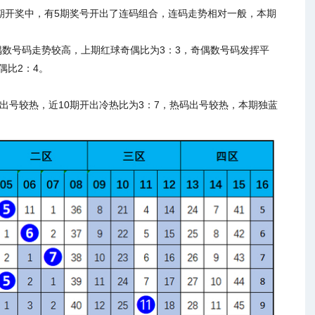
开奖中，有5期奖号开出了连码组合，连码走势相对一般，本期
偶数号码走势较高，上期红球奇偶比为3：3，奇偶数号码发挥平
偶比2：4。
码出号较热，近10期开出冷热比为3：7，热码出号较热，本期独蓝