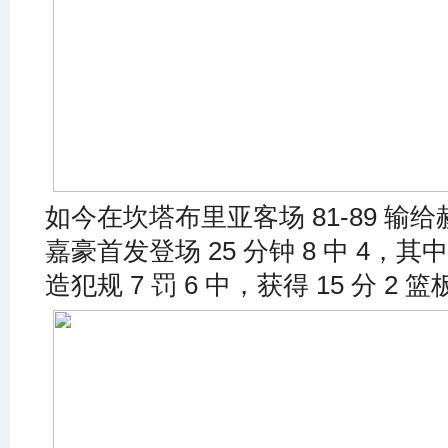
如今在坎塔布里亚客场 81-89 
嘉豪首发登场 25 分钟 8 中 4，其
造犯规 7 罚 6 中，获得 15 分 2 篮