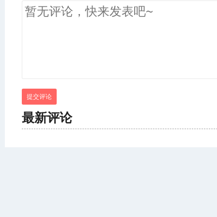
提交评论
最新评论