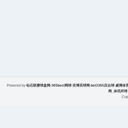
Powered by
钻石联赛球盘网-365best网球-安博买球网-bet3365压台球-威博体
网_体讯环球
Cop