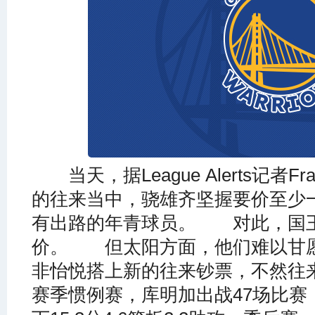
当天，据League Alerts记者
的往来当中，骁雄齐坚握要价至少
有出路的年青球员。 对此，国
价。 但太阳方面，他们难以甘
非怡悦搭上新的往来钞票，不然往来
赛季惯例赛，库明加出战47场比赛，