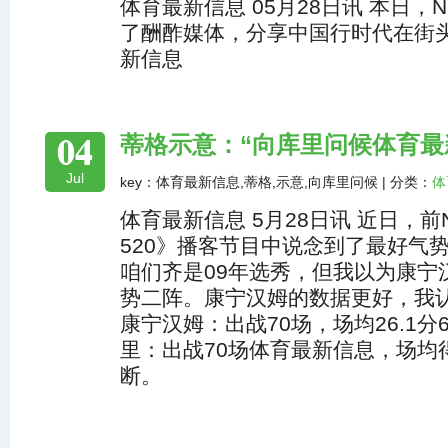
体育最新信息 05月28日讯 本日，
了酬酢媒体，分享中国行时代在街头
新信息
04
蒂格示意：“向库里问候体育最
Jul
key：体育最新信息,蒂格,示意,向库里问候 | 分类：
体
体育最新信息 5月28日讯 近日，前N
520》播客节目中说念到了最好气势
咱们齐是09年选秀，但我以为康宁
势二阵。康宁汉姆的数据更好，我认
康宁汉姆：出战70场，场均26.1分6
里：出战70场体育最新信息，场均得回2
断。