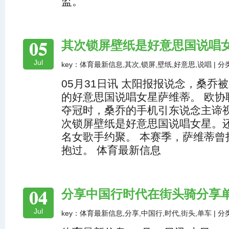
监。
05
其次锁屏壁纸是好意思国说唱
Jul
key：体育最新信息,其次,锁屏,壁纸,好意思,说唱 | 分
05月31日讯 太阳报报说念，桑乔
的好意思国说唱女星萨维蒂。 欧协
夺冠时，桑乔的手机引东说念主谛
次锁屏壁纸是好意思国说唱女星。
名女歌手约聚。 本赛季，萨维蒂曾
抱过。 体育最新信息
04
分享中国行时代在街头骑分享
Jul
key：体育最新信息,分享,中国行,时代,街头,单车 | 分