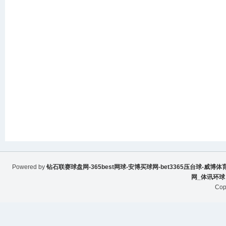
Powered by
钻石联赛球盘网-365best网球-安博买球网-bet3365压台球-威博体
网_体讯环球
Cop