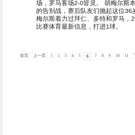
场，罗马客场2-0皆灵。 胡梅尔
的告别战，赛后队友们抛起这位36
梅尔斯着力过拜仁、多特和罗马，20
比赛体育最新信息，打进1球。
首页
上一页
1
2
3
4
5
7
8
9
10
11
6