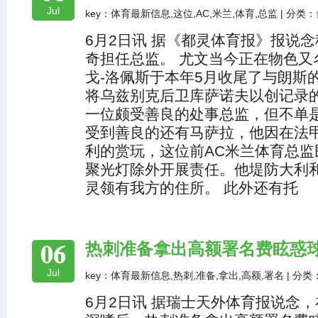
Jul
key：体育最新信息,这位,AC,米兰,体育,总监 | 分类：
6月2日讯 据《都灵体育报》报说
奇担任总监。 尤文当今正在物色又
戈-洛佩斯于本年5月收尾了与朗斯
将乌兹别克后卫库萨诺夫以创记录的
一位颇受善良的处事总监，但不单是
受到善良的还有马萨拉，他因在法
利的赏玩，这位前AC米兰体育总
聚光灯除外开展责任。他堤防大利
灵领有我方的住所。 此外还有托
06
热刺准备拿出高额署名费眩惑
Jul
key：体育最新信息,热刺,准备,拿出,高额,署名 | 分类
6月2日讯 据瑞士天外体育报说念