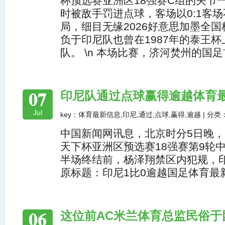
杯预选赛亚洲区18强赛C组的关节
时被敌手罚进点球，客场以0:1客
局，细目无缘2026好意思加墨全
负于印尼队也曾在1987年的泰王杯
队。 \n 本场比赛，济河焚州的国
07
印尼队通过点球赢得逾越体育
Jul
key：体育最新信息,印尼,通过,点球,赢得,逾越 | 分类
中国新闻网讯息，北京时分5日晚，
天下杯亚洲区预选赛18强赛第9轮
半场终结前，杨泽翔禁区内犯规，印
原标题：印尼1比0逾越国足体育最
06
这位前AC米兰体育总监民俗于